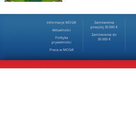
Informacje MOSiR
Zamówienia
powyżej 30.000 €
Aktualności
Zamówienia do
Polityka
30.000 €
prywatności
Praca w MOSiR
Projekt: Pegasis Media