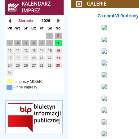
KALENDARZ
GALERIE
IMPREZ
Za nami VI Rodzinny
Sierpnia
2026
Pn
Wt
Śr
Cz
Pt
So
Nd
1
2
3
4
5
6
7
8
9
10
11
12
13
14
15
16
17
18
19
20
21
22
23
24
25
26
27
28
29
30
31
- imprezy MOSiR
- inne imprezy