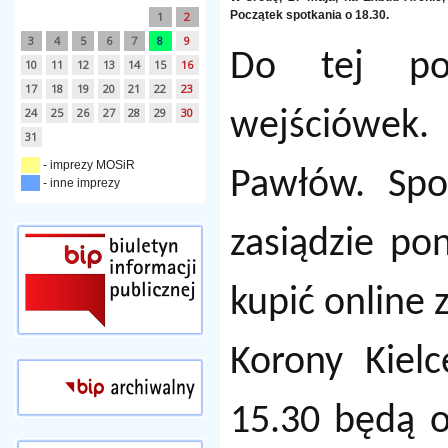
Początek spotkania o 18.30.
1
2
3
4
5
6
7
8
9
Do tej po
10
11
12
13
14
15
16
17
18
19
20
21
22
23
24
25
26
27
28
29
30
wejściówek.
31
- imprezy MOSiR
Pawłów. Spo
- inne imprezy
zasiądzie po
kupić online
Korony Kiel
15.30 będą o