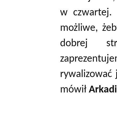
w czwartej.
możliwe, żeb
dobrej s
zaprezentuj
rywalizować 
mówił
Arkadi