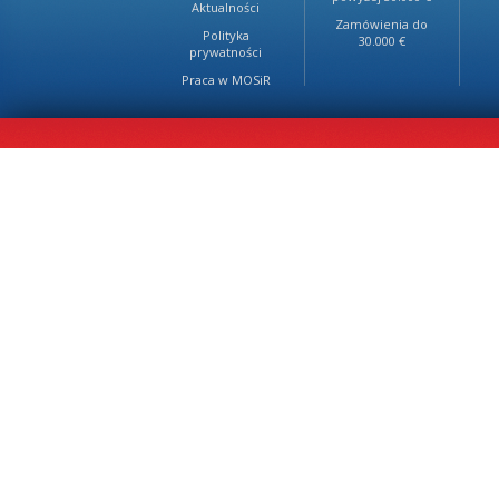
Aktualności
Zamówienia do
Polityka
30.000 €
prywatności
Praca w MOSiR
Projekt: Pegasis Media