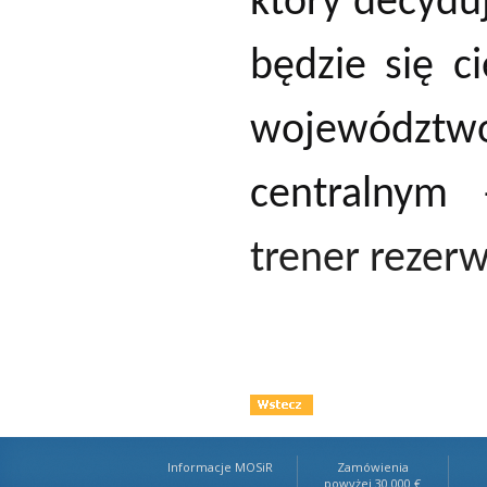
który decyduj
będzie się c
województw
centralnym
trener rezerw
Informacje MOSiR
Zamówienia
powyżej 30.000 €