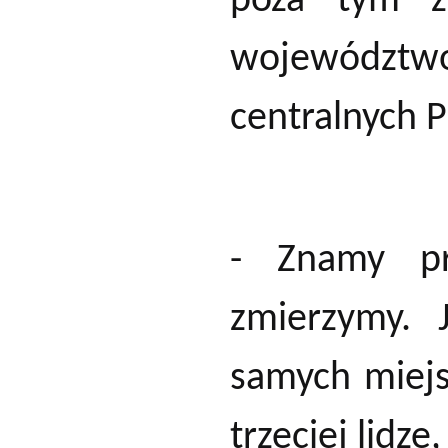
poza tym zw
województwo
centralnych P
- Znamy pr
zmierzymy. 
samych miejs
trzeciej lidze