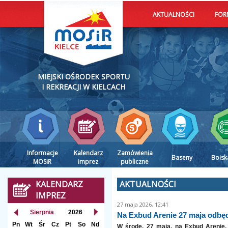
AKTUALNOŚCI
FOR
MIEJSKI OŚRODEK SPORTU
I REKREACJI W KIELCACH
Informacje
Kalendarz
Zamówienia
Baseny
Boisk
MOSiR
imprez
publiczne
KALENDARZ
AKTUALNOŚCI
IMPREZ
27 maja 2026, 12:41
Sierpnia
2026
Na Exbud Arenie 27 maja odbęd
Pn
Wt
Śr
Cz
Pt
So
Nd
W środę, 27 maja, na Exbud Arenie, 