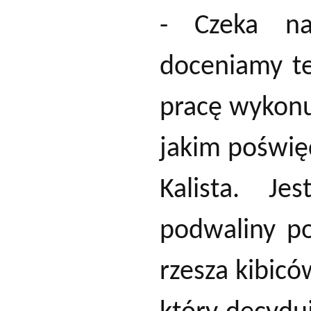
- Czeka n
doceniamy te
pracę wykonuj
jakim poświę
Kalista. Je
podwaliny po
rzesza kibicó